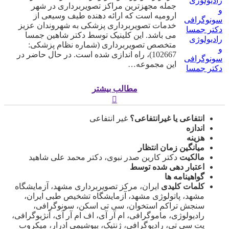
جمله مجهزترین مراکز تصویربرداری در شهر
ارومیه است که ارائه دهنده طیف وسیعی از
خدمات تصویربرداری پزشکی به شهروندان عزیز
می باشد. این کلینیک توسط دکتر شاهین جمسا
رادیولوژی
متخصص تصویربرداری (شماره نظام پزشکی:
و
102667)، راه اندازی شده است. در حال حاضر در
سونوگرافی
این مجموعه…
دکتر جمسا
مطالب بیشتر
انتفاعی یا غیرانتفاعی؟
غیر انتفاعی
اندازه
هزینه
میانگین زمان انتظار
مالکیت
دکتر کارین صدر نبوی، دکتر محمد علی شاهید
اعتبار دهی شده توسط
گواهینامه ها
کلمات کلیدی
ایران، مرکز تصویربرداری مشهد، آزمایشگاه
مشهد، پاتولوژی مشهد، آزمایشگاه تشخیص طبی ایران،
سنجش تراکم استخوان، سی تی اسکن، سونوگرافی،
رادیولوژی، ماموگرافی، ام آر آی، اف ام آر آی، آنژیوگرافی،
پت سی تی، رادیوگرافی، ژنتیک، بیوشیمی ادرار، میکروب