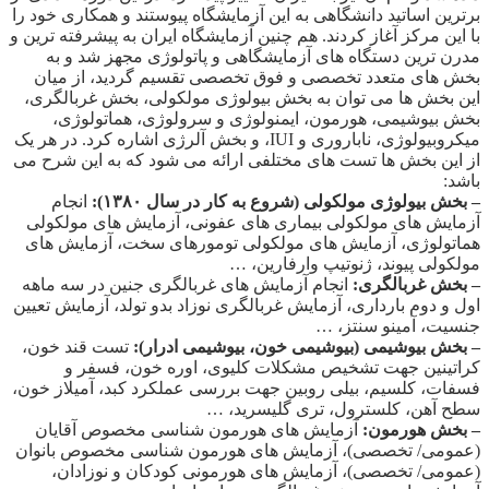
برترین اساتید دانشگاهی به این آزمایشگاه پیوستند و همکاری خود را
با این مرکز آغاز کردند. هم چنین آزمایشگاه ایران به پیشرفته ترین و
مدرن ترین دستگاه های آزمایشگاهی و پاتولوژی مجهز شد و به
بخش های متعدد تخصصی و فوق تخصصی تقسیم گردید، از میان
این بخش ها می توان به بخش بیولوژی مولکولی، بخش غربالگری،
بخش بیوشیمی، هورمون، ایمنولوژی و سرولوژی، هماتولوژی،
میکروبیولوژی، ناباروری و IUI، و بخش آلرژی اشاره کرد. در هر یک
از این بخش ها تست های مختلفی ارائه می شود که به این شرح می
باشد:
– بخش بیولوژی مولکولی (شروع به کار در سال ۱۳۸۰):
انجام
آزمایش های مولکولی بیماری های عفونی، آزمایش های مولکولی
هماتولوژی، آزمایش های مولکولی تومورهای سخت، آزمایش های
مولکولی پیوند، ژنوتیپ وارفارین، …
– بخش غربالگری:
انجام آزمایش های غربالگری جنین در سه ماهه
اول و دوم بارداری، آزمایش غربالگری نوزاد بدو تولد، آزمایش تعیین
جنسیت، آمینو سنتز، …
– بخش بیوشیمی (بیوشیمی خون، بیوشیمی ادرار):
تست قند خون،
کراتینین جهت تشخیص مشکلات کلیوی، اوره خون، فسفر و
فسفات، کلسیم، بیلی روبین جهت بررسی عملکرد کبد، آمیلاز خون،
سطح آهن، کلسترول، تری گلیسرید، …
– بخش هورمون:
آزمایش های هورمون شناسی مخصوص آقایان
(عمومی/ تخصصی)، آزمایش های هورمون شناسی مخصوص بانوان
(عمومی/ تخصصی)، آزمایش های هورمونی کودکان و نوزادان،