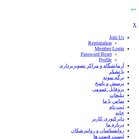
منو
X
Join Us
Registration
Member Login
Password Reset
Profile
آزمایشگاه و مراکز تصویربرداری
با تشکر
برگه نمونه
پرسش و پاسخ
پروفایل عمومی
تبلیغات
تماس با ما
ثبت نام
خانه
دایرکتوری کاربر
درباره ما
روانشناسان و روانپزشکان
لیست قیمت ها