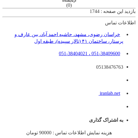
آزمایشگاه
(0)
بازدید این صفحه : 1744
اطلاعات تماس
خراسان رضوی، مشهد، حاشیه احمد آباد، بین عارف و
پرستار، ساختمان ۴۱ (تالار سپیده)، طبقه اول
051-38409600 ، 051-38404021
05138476763
iranlab.net
به اشتراک گذاری
هزینه نمایش اطلاعات تماس : 90000 تومان