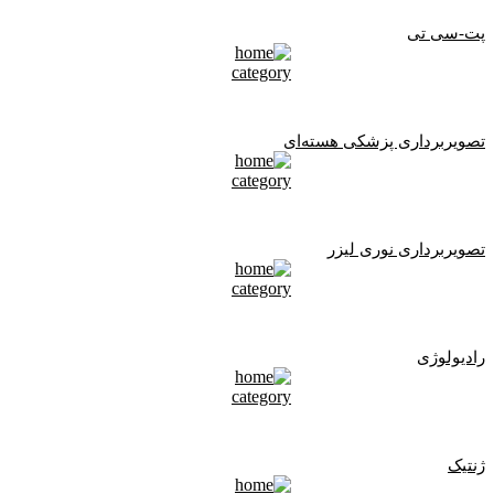
پت-سی تی
تصویربرداری پزشکی هسته‌ای
تصویربرداری نوری لیزر
رادیولوژی
ژنتیک