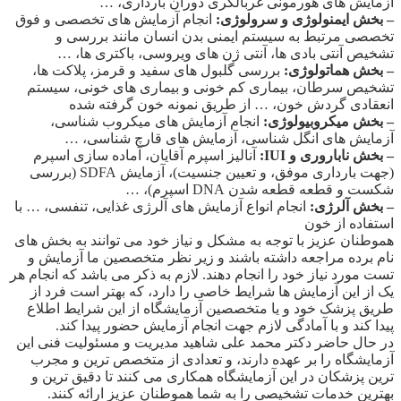
آزمایش های هورمونی غربالگری دوران بارداری، …
– بخش ایمنولوژی و سرولوژی:
انجام آزمایش های تخصصی و فوق
تخصصی مرتبط به سیستم ایمنی بدن انسان مانند بررسی و
تشخیص آنتی بادی ها، آنتی ژن های ویروسی، باکتری ها، …
– بخش هماتولوژی:
بررسی گلبول های سفید و قرمز، پلاکت ها،
تشخیص سرطان، بیماری کم خونی و بیماری های خونی، سیستم
انعقادی گردش خون، … از طریق نمونه خون گرفته شده
– بخش میکروبیولوژی:
انجام آزمایش های میکروب شناسی،
آزمایش های انگل شناسی، آزمایش های قارچ شناسی، …
– بخش ناباروری و IUI:
آنالیز اسپرم آقایان، آماده سازی اسپرم
(جهت بارداری موفق، و تعیین جنسیت)، آزمایش SDFA (بررسی
شکست و قطعه قطعه شدن DNA اسپرم)، …
– بخش آلرژی:
انجام انواع آزمایش های آلرژی غذایی، تنفسی، … با
استفاده از خون
هموطنان عزیز با توجه به مشکل و نیاز خود می توانند به بخش های
نام برده مراجعه داشته باشند و زیر نظر متخصصین ما آزمایش و
تست مورد نیاز خود را انجام دهند. لازم به ذکر می باشد که انجام هر
یک از این آزمایش ها شرایط خاصی را دارد، که بهتر است فرد از
طریق پزشک خود و یا متخصصین آزمایشگاه از این شرایط اطلاع
پیدا کند و با آمادگی لازم جهت انجام آزمایش حضور پیدا کند.
در حال حاضر دکتر محمد علی شاهید مدیریت و مسئولیت فنی این
آزمایشگاه را بر عهده دارند، و تعدادی از متخصص ترین و مجرب
ترین پزشکان در این آزمایشگاه همکاری می کنند تا دقیق ترین و
بهترین خدمات تشخیصی را به شما هموطنان عزیز ارائه کنند.