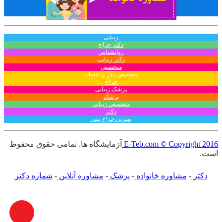
زیبایی
دکتر جراح
روانشناس
دکتر زیبایی
متخصص
متخصص مغز و اعصاب
جراح
پزشک زیبایی
پزشک
متخصص زیبایی
دکتر
بهترین جراح بینی
E-Teb.com © Copyright 2016
آزمایشگاه ها. تمامی حقوق محفوظ
است.
دکتر
-
مشاوره خانواده
-
پزشک
-
مشاوره آنلاین
-
شماره دکتر