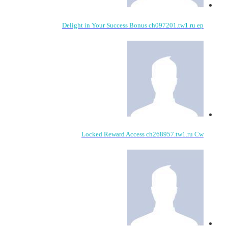
Delight in Your Success Bonus ch097201.tw1.ru ep
Locked Reward Access ch268957.tw1.ru Cw