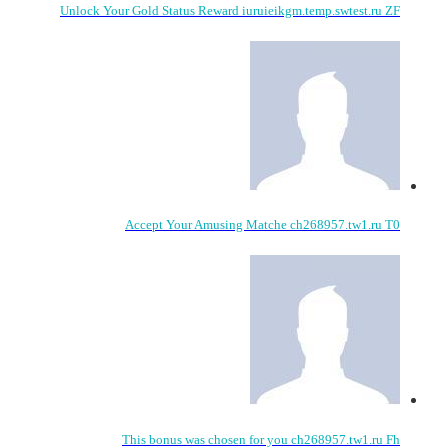
Unlock Your Gold Status Reward iuruieikgm.temp.swtest.ru ZF
Accept Your Amusing Matche ch268957.tw1.ru T0
This bonus was chosen for you ch268957.tw1.ru Fh