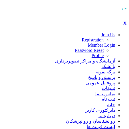
منو
X
Join Us
Registration
Member Login
Password Reset
Profile
آزمایشگاه و مراکز تصویربرداری
با تشکر
برگه نمونه
پرسش و پاسخ
پروفایل عمومی
تبلیغات
تماس با ما
ثبت نام
خانه
دایرکتوری کاربر
درباره ما
روانشناسان و روانپزشکان
لیست قیمت ها