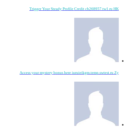
Trigger Your Steady Profile Credit ch268957.tw1.ru HK
Access your mystery bonus here iuruieikgm.temp.swtest.ru Zy