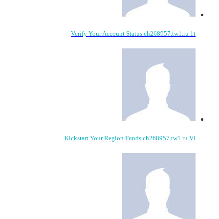
Verify Your Account Status ch268957.tw1.ru 1t
Kickstart Your Region Funds ch268957.tw1.ru VI