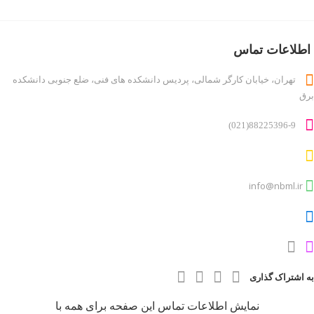
دایرکتوری کاربر
درباره ما
اطلاعات تماس
روانشناسان و روانپزشکان
تهران، خیابان کارگر شمالی، پردیس دانشکده های فنی، ضلع جنوبی دانشکده
لیست قیمت ها
برق
مطالب
ناحیه کاربری
88225396-9(021)
ورود اعضا
info@nbml.ir
به اشتراک گذاری
نمایش اطلاعات تماس این صفحه برای همه با