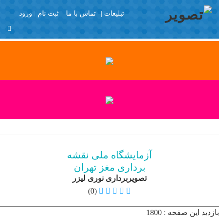
تبلیغات |
تماس با ما
ثبت نام
ورود
منو
X
Join Us
Member Login
آزمایشگاه و مراکز
تصویربرداری
با تشکر
برگه نمونه
پرسش و پاسخ
آزمایشگاه ملی نقشه
پروفایل عمومی
برداری مغز تهران
تبلیغات
تصویربرداری نوری لیزر
تماس با ما
(0)
ثبت نام
بازدید این صفحه : 1800
خانه