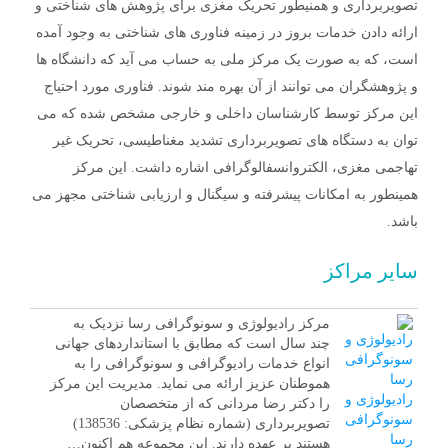
تصویربرداری و همنیطور تحریک مغزی برای پژوهش های شناختی و
ارائه دادن خدمات بروز در زمینه فناوری های شناختی به وجود آمده
است، که به صورت یک مرکز ملی به حساب می آید که دانشگاه ها
و پژوهشگران می توانند از آن بهره مند شوند. فناوری مورد احتیاج
این مرکز توسط کارشناسان داخلی و خارجی مشخص شده که می
توان به دستگاه های تصویربرداری تشدید مغناطیسی، تحریک غیر
تهاجمی مغزی، الکتروانسفالوگرافی اشاره داشت. این مرکز
همینطور به امکانات پیشرفته و سیگنال و ارزیابی شناختی مجهز می
باشد.
سایر مراکز
مرکز رادیولوژی و سونوگرافی رسا نزدیک به
چند سال است که مطابق با استانداردهای جهانی
انواع خدمات رادیوگرافی و سونوگرافی را به
هموطنان عزیز ارائه می نماید. مدیریت این مرکز
رادیولوژی و
را دکتر رضا مردانی که از متخصصان
سونوگرافی
تصویربرداری (شماره نظام پزشکی: 138536)
رسا
هستند بر عهده دارند. این مجموعه هم اکنون…