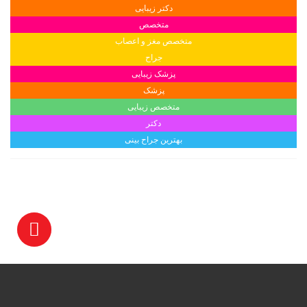
دکتر زیبایی
متخصص
متخصص مغز و اعصاب
جراح
پزشک زیبایی
پزشک
متخصص زیبایی
دکتر
بهترین جراح بینی
E-Teb.com © Copyright 2016
آزمایشگاه ها. تمامی حقوق محفوظ است.