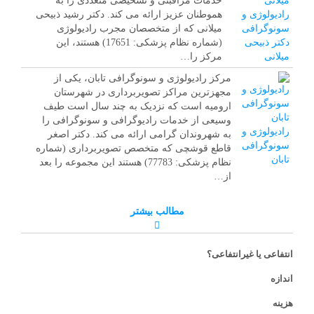
خدمات مراقبتی و تشخیصی متعددی را به
رادیولوژی و
هموطنان عزیز ارائه می کند. دکتر رشید ذبیحی
سونوگرافی
میلانی که از متخصصان مجرب رادیولوژی
دکتر ذبیحی
(شماره نظام پزشکی: 17651) هستند، این
میلانی
مرکز را…
مرکز رادیولوژی و سونوگرافی تابان، یکی از
مجهزترین مراکز تصویربرداری در شهرستان
ارومیه است که نزدیک به چند سال است طیف
وسیعی از خدمات رادیوگرافی و سونوگرافی را
رادیولوژی و
به شهروندان گرامی ارائه می کند. دکتر اصغر
سونوگرافی
قاطع قوشچی که متخصص تصویربرداری (شماره
تابان
نظام پزشکی: 77783) هستند این مجموعه را بعد
از…
مطالب بیشتر
انتفاعی یا غیرانتفاعی؟
اندازه
هزینه