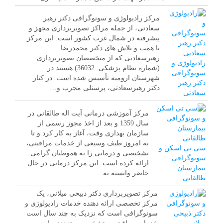
مرکز رادیولوژی و سونوگرافی دکتر رهبر
سعادتی، از جمله مراکز تصویربرداری مجهز و
پیشرفته در شمال غرب کشور است. این مرکز
با همت و تلاش های دکتر محمدرضا
رهبرسعادتی که از متخصصان تصویربرداری
رادیولوژی و
(شماره نظام پزشکی: 36032) هستند در
سونوگرافی
شهرستان ارومیه تأسیس شده است. در کنار
دکتر رهبر
دکتر رهبرسعادتی، پرسنلی مجرب و…
سعادتی
مرکز آموزشی درمانی آیت اله طالقانی در
سال 1359 و بعد از اخذ مجوز رسمی از
سازمان بهداری وقت، آغاز به کار کرد و تا
به امروز طیف وسیعی از خدمات مراقبتی،
سی تی اسکن و
تشخیصی و درمانی را به هموطنان گرامی
سونوگرافی
ارائه کرده است. این مرکز درمانی در حال
بیمارستان
حاضر وابسته به…
طالقانی
مرکز تصویربرداری دکتر ذبیحی میلانی، یک
مرکز تخصصی ارائه دهنده خدمات رادیولوژی و
سونوگرافی است که نزدیک به چند سال است