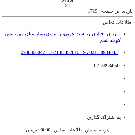
ام آر آی
(4)
بازدید این صفحه : 1715
اطلاعات تماس
تهران، خيابان زرتشت غربی، روبروی بیمارستان مهر، نبش
کوچه پنجم
021-88984043 ، 021-82452816-19 ، 09383600477
02188984042
به اشتراک گذاری
هزینه نمایش اطلاعات تماس : 90000 تومان