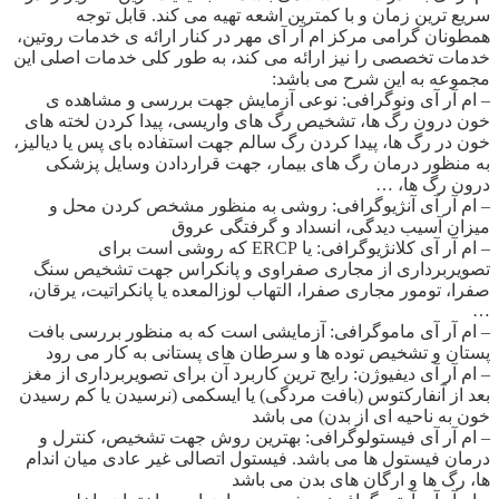
سریع ترین زمان و با کمترین اشعه تهیه می کند. قابل توجه
همطونان گرامی مرکز ام آر آی مهر در کنار ارائه ی خدمات روتین،
خدمات تخصصی را نیز ارائه می کند، به طور کلی خدمات اصلی این
مجموعه به این شرح می باشد:
– ام آر آی ونوگرافی: نوعی آزمایش جهت بررسی و مشاهده ی
خون درون رگ ها، تشخیص رگ های واریسی، پیدا کردن لخته های
خون در رگ ها، پیدا کردن رگ سالم جهت استفاده بای پس یا دیالیز،
به منظور درمان رگ های بیمار، جهت قراردادن وسایل پزشکی
درون رگ ها، …
– ام آر آی آنژیوگرافی: روشی به منظور مشخص کردن محل و
میزان آسیب دیدگی، انسداد و گرفتگی عروق
– ام آر آی کلانژیوگرافی: یا ERCP که روشی است برای
تصویربرداری از مجاری صفراوی و پانکراس جهت تشخیص سنگ
صفرا، تومور مجاری صفرا، التهاب لوزالمعده یا پانکراتیت، یرقان،
…
– ام آر آی ماموگرافی: آزمایشی است که به منظور بررسی بافت
پستان و تشخیص توده ها و سرطان های پستانی به کار می رود
– ام آر آی دیفیوژن: رایج ترین کاربرد آن برای تصویربرداری از مغز
بعد از آنفارکتوس (بافت مردگی) یا ایسکمی (نرسیدن یا کم رسیدن
خون به ناحیه ای از بدن) می باشد
– ام آر آی فیستولوگرافی: بهترین روش جهت تشخیص، کنترل و
درمان فیستول ها می باشد. فیستول اتصالی غیر عادی میان اندام
ها، رگ ها و ارگان های بدن می باشد