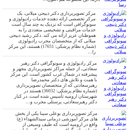
رسا
مرکز تصویربرداری دکتر ذبیحی میلانی، یک
مرکز تخصصی ارائه دهنده خدمات رادیولوژی و
سونوگرافی است که نزدیک به چند سال است
خدمات مراقبتی و تشخیصی متعددی را به
رادیولوژی و
هموطنان عزیز ارائه می کند. دکتر رشید ذبیحی
سونوگرافی
میلانی که از متخصصان مجرب رادیولوژی
دکتر ذبیحی
(شماره نظام پزشکی: 17651) هستند، این مرکز
میلانی
را…
مرکز رادیولوژی و سونوگرافی دکتر رهبر
سعادتی، از جمله مراکز تصویربرداری مجهز و
پیشرفته در شمال غرب کشور است. این مرکز
با همت و تلاش های دکتر محمدرضا
رهبرسعادتی که از متخصصان تصویربرداری
رادیولوژی و
(شماره نظام پزشکی: 36032) هستند در
سونوگرافی
شهرستان ارومیه تأسیس شده است. در کنار
دکتر رهبر
دکتر رهبرسعادتی، پرسنلی مجرب و…
سعادتی
مرکز تصویربرداری بوعلی سینا یکی از بخش
های مرکر آموزشی درمانی سيدالشهداء (ع)
واقع در ارومیه است که طیف وسیعی از
تصویربرداری
خدمات رادیوگرافی و سی تی اسکن را با بهره