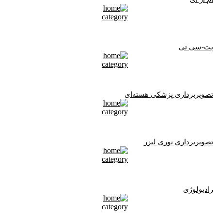
پت-سی تی
تصویربرداری پزشکی هسته‌ای
تصویربرداری نوری لیزر
رادیولوژی