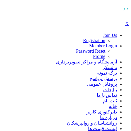
منو
X
Join Us
Registration
Member Login
Password Reset
Profile
آزمایشگاه و مراکز تصویربرداری
با تشکر
برگه نمونه
پرسش و پاسخ
پروفایل عمومی
تبلیغات
تماس با ما
ثبت نام
خانه
دایرکتوری کاربر
درباره ما
روانشناسان و روانپزشکان
لیست قیمت ها