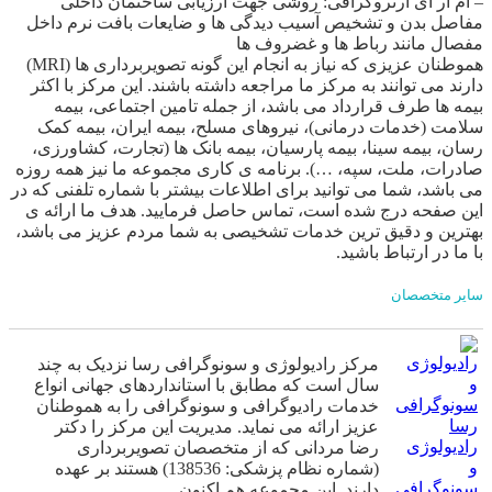
– ام آر آی آرتروگرافی: روشی جهت ارزیابی ساختمان داخلی
مفاصل بدن و تشخیص آسیب دیدگی ها و ضایعات بافت نرم داخل
مفصال مانند رباط ها و غضروف ها
هموطنان عزیزی که نیاز به انجام این گونه تصویربرداری ها (MRI)
دارند می توانند به مرکز ما مراجعه داشته باشند. این مرکز با اکثر
بیمه ها طرف قرارداد می باشد، از جمله تامین اجتماعی، بیمه
سلامت (خدمات درمانی)، نیروهای مسلح، بیمه ایران، بیمه کمک
رسان، بیمه سینا، بیمه پارسیان، بیمه بانک ها (تجارت، کشاورزی،
صادرات، ملت، سپه، …). برنامه ی کاری مجموعه ما نیز همه روزه
می باشد، شما می توانید برای اطلاعات بیشتر با شماره تلفنی که در
این صفحه درج شده است، تماس حاصل فرمایید. هدف ما ارائه ی
بهترین و دقیق ترین خدمات تشخیصی به شما مردم عزیز می باشد،
با ما در ارتباط باشید.
سایر متخصصان
مرکز رادیولوژی و سونوگرافی رسا نزدیک به چند
سال است که مطابق با استانداردهای جهانی انواع
خدمات رادیوگرافی و سونوگرافی را به هموطنان
عزیز ارائه می نماید. مدیریت این مرکز را دکتر
رادیولوژی
رضا مردانی که از متخصصان تصویربرداری
و
(شماره نظام پزشکی: 138536) هستند بر عهده
سونوگرافی
دارند. این مجموعه هم اکنون…