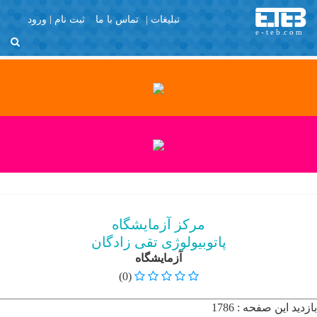
تبلیغات |
تماس با ما
ثبت نام
ورود
منو
X
Join Us
Member Login
آزمایشگاه و مراکز
تصویربرداری
با تشکر
برگه نمونه
پرسش و پاسخ
مرکز آزمایشگاه
پروفایل عمومی
پاتوبیولوژی تقی زادگان
تبلیغات
آزمایشگاه
تماس با ما
(0)
ثبت نام
بازدید این صفحه : 1786
خانه