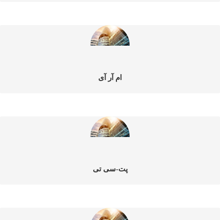
ام آر آی
پت-سی تی