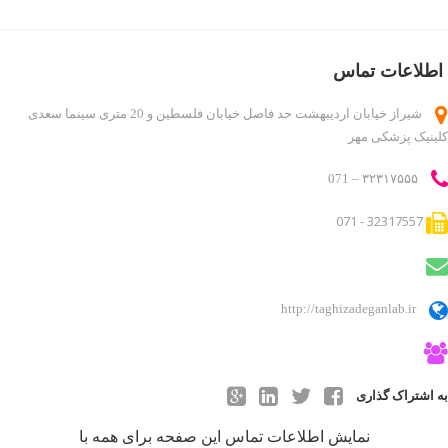
دایرکتوری کاربر
درباره ما
اطلاعات تماس
روانشناسان و روانپزشکان
شیراز خیابان اردیبهشت حد فاصل خیابان فلسطین و 20 متری سینما سعدی
لیست قیمت ها
کلینیک پزشکی مهر
مطالب
ناحیه کاربری
۳۲۳۱۷۵۵۵ – 071
ورود اعضا
32317557 - 071
http://taghizadeganlab.ir
به اشتراک گذاری
نمایش اطلاعات تماس این صفحه برای همه با