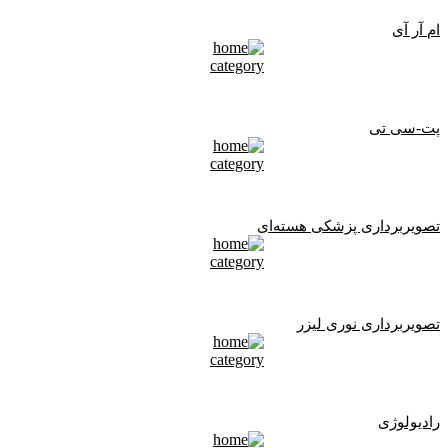
ام آر آی
پت-سی تی
تصویربرداری پزشکی هسته‌ای
تصویربرداری نوری لیزر
رادیولوژی