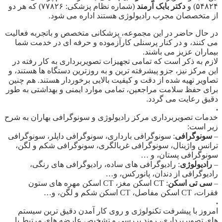
۵۴۸۲۴) و
دکتر بابک آرمند
(شماره نظام پزشکی: ۷۷۸۲۶) که هر دو
از متخصصان مجرب رادیولوژی هستند اداره می شود.
در حال حاضر در این مجموعه، پزشکانی متخصص و باتجربه فعالیت
می کنند، و در کنار پرسنلی کارآزموده و حرفه ای در خدمت شما
بیماران عزیز می باشند.
لازم به ذکر است که تمامی تجهیزات تصویربرداری به کار رفته در
این مرکز نیز، جزو پیشرفته ترین و به روزترین دستگاه ها هستند، و
تصاویر تهیه شده از دقت و کیفیت بالایی برخوردار هستند. هم چنین
برای حفظ سلامت مراجعین، تمامی موارد ایمنی و بهداشتی به طور
دقیق رعایت می گردد.
.
خدمات تصویربرداری مرکز رادیولوژی و سونوگرافی بهاران به شرح
زیر است:
–
سونوگرافی
: سونوگرافی بارداری، سونوگرافی داپلر، سونوگرافی
ترانس واژینال، سونوگرافی غربالگری، سونوگرافی شکم و لگن،
سونوگرافی پستان، و …
–
رادیولوژی
: رادیوگرافی های ساده، رادیوگرافی های رنگی،
رادیوگرافی از دندان، پانورکس، و…
–
سی تی اسکن
: CT اسکن مغز، CT اسکن مهره های ستون
فقرات، CT اسکن مفاصل، CT اسکن شکم و لگن، و…
.
امروز با پیشرفت تکنولوژی و روی کار آمدن دقیق ترین سیستم
های تصویربرداری، روند بررسی و تشخیص عارضه های مرتبط با