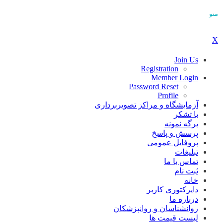
منو
X
Join Us
Registration
Member Login
Password Reset
Profile
آزمایشگاه و مراکز تصویربرداری
با تشکر
برگه نمونه
پرسش و پاسخ
پروفایل عمومی
تبلیغات
تماس با ما
ثبت نام
خانه
دایرکتوری کاربر
درباره ما
روانشناسان و روانپزشکان
لیست قیمت ها