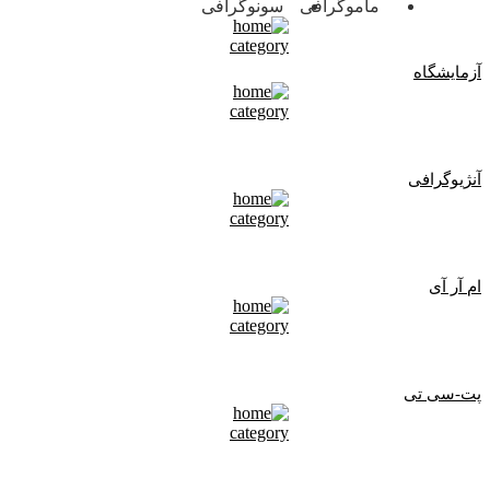
ماموگرافی
سونوگرافی
آزمایشگاه
آنژیوگرافی
ام آر آی
پت-سی تی