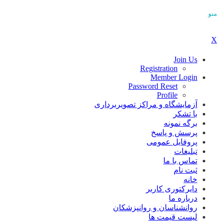
منو
X
Join Us
Registration
Member Login
Password Reset
Profile
آزمایشگاه و مراکز تصویربرداری
با تشکر
برگه نمونه
پرسش و پاسخ
پروفایل عمومی
تبلیغات
تماس با ما
ثبت نام
خانه
دایرکتوری کاربر
درباره ما
روانشناسان و روانپزشکان
لیست قیمت ها