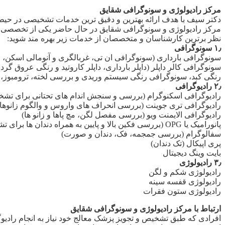
مرکز رادیولوژی و سونوگرافی شقایق
دکتر سیف با هدف ارائه بهترین و دقیق ترین خدمات تشخیصی در حیطه 
مرکز رادیولوژی و سونوگرافی شقایق در حال حاضر یکی از تخصصی ترین
نظر برترین کارشناسان و متخصصان از خدمات زیر بهره مند شوید:
۱٫ سونوگرافی
سونوگرافی بارداری (سونوگرافی ان تی، غربالگری و آنومالی اسکن، اکوکاردیوگرافی قلب جنین، بیوفیز
سونوگرافی کالر داپلر (داپلر بارداری، داپلر کاروتید و رنگی عروق گرد
رنگی کبد، سونوگرافی رنگی سیستم وریدی و بررسی لخته، ترومبوز، 
۲٫ رادیوگرافی
رادیوگرافی اسکنوگرام (بررسی و سنجش اندام های تحتانی برای تشخیص
رادیوگرافی تری جوینت (بررسی انحراف های واروس و والگوم زانوها،
رادیوگرافی الایمنت ویو (بررسی مفصل لگن، مچ پاها و زانو ها)
پانورامیک یا OPG (بررسی فکین بالا و پایین به همراه دندان ها برای تشخیص عارضه های این نواحی)
سفالوگرام (بررسی جمجمه، فک، دندان و صورت)
پری اپیکال (تک دندان)
بایت وینگ دیجیتال
۳٫ رادیولوژی
رادیولوژی شکم و لگن
رادیولوژی قفسه سینه
رادیولوژی ستون فقرات
ارتباط با مرکز رادیولوژی و سونوگرافی شقایق
افرادی که طبق تشخیص و تجویز پزشک معالج خود نیاز به انجام رادی