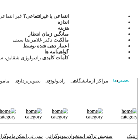
انتفاعی یا غیرانتفاعی؟
غیر انتفاعی
اندازه
هزینه
میانگین زمان انتظار
مالکیت
دکتر غلامرضا سیف
اعتبار دهی شده توسط
گواهینامه ها
کلمات کلیدی
رادیولوژی شقایق، س
مراکز آزمایشگاهی
رادیولوژی
تصویربرداری
مامو
تخصص ها
ژنتیک
سنجش تراکم استخوان
سونوگرافی
سی تی اسکن
ماموگرا