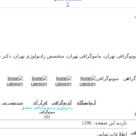
ونوگرافی تهران، ماموگرافی تهران، متخصص رادیولوژی تهران، دکتر
گرافی
سونوگرافی
آزمایشگاه
آنژیوگرافی
ام آر آی
پت-سی تی
رادیولوژی و سونوگرافی شقایق
سونوگرافی
(0)
بازدید این صفحه : 1296
فی
اطلاعات تماس