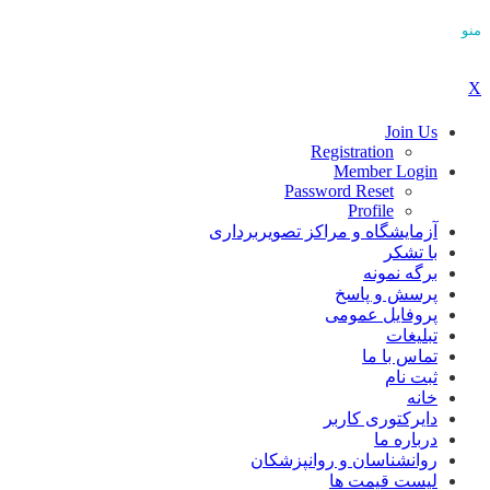
منو
X
Join Us
Registration
Member Login
Password Reset
Profile
آزمایشگاه و مراکز تصویربرداری
با تشکر
برگه نمونه
پرسش و پاسخ
پروفایل عمومی
تبلیغات
تماس با ما
ثبت نام
خانه
دایرکتوری کاربر
درباره ما
روانشناسان و روانپزشکان
لیست قیمت ها