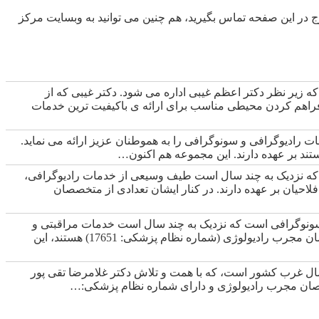
 در این صفحه تماس بگیرید، هم چنین می توانید به وبسایت مرکز
 زیر نظر دکتر اعظم غیبی اداره می شود. دکتر غیبی که از
1215) هستند این مجموعه را با هدف فراهم کردن محیطی مناسب برای ارائه ی باکیفیت ترین خدمات
ت رادیوگرافی و سونوگرافی را به هموطنان عزیز ارائه می نماید.
 که نزدیک به چند سال است طیف وسیعی از خدمات رادیوگرافی،
لاحیان بر عهده دارند. در کنار ایشان تعدادی از متخصصان
 سونوگرافی است که نزدیک به چند سال است خدمات مراقبتی و
تشخیصی متعددی را به هموطنان عزیز ارائه می کند. دکتر رشید ذبیحی میلانی که از متخصصان مجرب رادیولوژی (شماره نظام پزشکی: 17651) هستند، این
مال غرب کشور است، که با همت و تلاش دکتر غلامرضا تقی پور
تخصصان مجرب رادیولوژی و دارای شماره نظام پزشکی:…