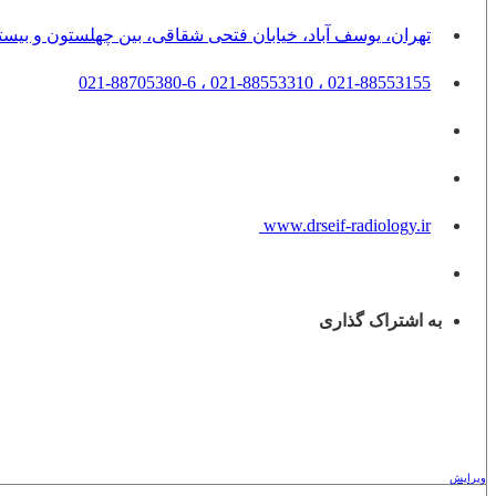
تهران، یوسف آباد، خیابان فتحی شقاقی، بین چهلستون و بیستون
021-88553155 ، 021-88553310 ، 021-88705380-6
www.drseif-radiology.ir
به اشتراک گذاری
ویرایش