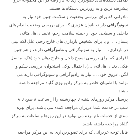
تمامی دستگاه های تصویربرداری به کار رفته در این مجموعه جزو
پیشرفته ترین و به روزترین دستگاه ها هستند.
مادرانی که برای بررسی وضعیت و سلامت جنین خود نیاز به
سونوگرافی
دارند، بانوان عزیزی که برای بررسی وضعیت اندام های
داخلی و سطحی خود از جمله سلامت رحم، تخمدان ها، مثانه،
پستان، … و یا برای تشخیص بارداری های خارج رحم، علل لکه بینی
در بارداری، … نیاز به سونوگرافی و
ماموگرافی
دارند، و هم چنین
افرادی که برای بررسی نسوج داخل و خارج دهان خود (فک، مفصل
فکی، دندان ها، لثه، …)، احتمال پوکی استخوان، بررسی شکم و
لگن، عروق خود، … نیاز به رادیوگرافی و سونوگرافی دارند می
توانند با اطمینان خاطر به مرکز رادیولوژی گلباد مراجعه داشته
باشند.
پرسنل مرکز روزهای شنبه تا چهارشنبه را از ساعت ۸ صبح تا ۸
شب در خدمت شما عزیزان مراجعه کننده می باشند. برای بهره
مندی از خدمات نام برده می توانید در این روزها و ساعات به مرکز
گلباد مراجعه داشته باشید.
قابل توجه عزیزانی که برای تصویربرداری به این مرکز مراجعه