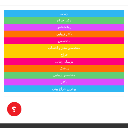
زیبایی
دکتر جراح
روانشناس
دکتر زیبایی
متخصص
متخصص مغز و اعصاب
جراح
پزشک زیبایی
پزشک
متخصص زیبایی
دکتر
بهترین جراح بینی
E-Teb.com © Copyright 2016
آزمایشگاه ها. تمامی حقوق محفوظ است.