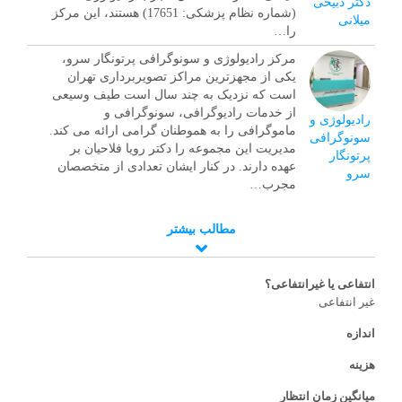
دکتر ذبیحی
(شماره نظام پزشکی: 17651) هستند، این مرکز
میلانی
را…
مرکز رادیولوژی و سونوگرافی پرتونگار سرو،
یکی از مجهزترین مراکز تصویربرداری تهران
است که نزدیک به چند سال است طیف وسیعی
از خدمات رادیوگرافی، سونوگرافی و
رادیولوژی و
ماموگرافی را به هموطنان گرامی ارائه می کند.
سونوگرافی
مدیریت این مجموعه را دکتر رویا فلاحیان بر
پرتونگار
عهده دارند. در کنار ایشان تعدادی از متخصصان
سرو
مجرب…
مطالب بیشتر
انتفاعی یا غیرانتفاعی؟
غیر انتفاعی
اندازه
هزینه
میانگین زمان انتظار