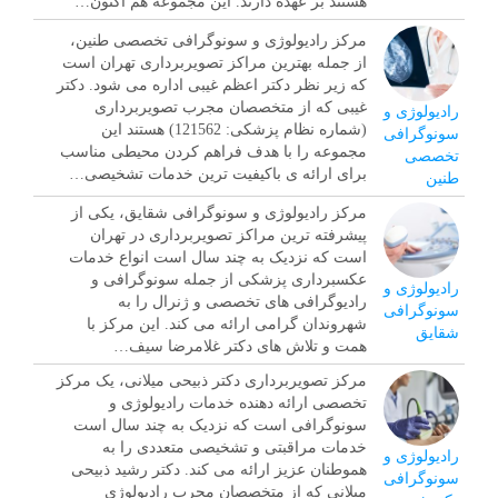
هستند بر عهده دارند. این مجموعه هم اکنون…
مرکز رادیولوژی و سونوگرافی تخصصی طنین،
از جمله بهترین مراکز تصویربرداری تهران است
که زیر نظر دکتر اعظم غیبی اداره می شود. دکتر
غیبی که از متخصصان مجرب تصویربرداری
رادیولوژی و
(شماره نظام پزشکی: 121562) هستند این
سونوگرافی
مجموعه را با هدف فراهم کردن محیطی مناسب
تخصصی
برای ارائه ی باکیفیت ترین خدمات تشخیصی…
طنین
مرکز رادیولوژی و سونوگرافی شقایق، یکی از
پیشرفته ترین مراکز تصویربرداری در تهران
است که نزدیک به چند سال است انواع خدمات
عکسبرداری پزشکی از جمله سونوگرافی و
رادیولوژی و
رادیوگرافی های تخصصی و ژنرال را به
سونوگرافی
شهروندان گرامی ارائه می کند. این مرکز با
شقایق
همت و تلاش های دکتر غلامرضا سیف…
مرکز تصویربرداری دکتر ذبیحی میلانی، یک مرکز
تخصصی ارائه دهنده خدمات رادیولوژی و
سونوگرافی است که نزدیک به چند سال است
خدمات مراقبتی و تشخیصی متعددی را به
رادیولوژی و
هموطنان عزیز ارائه می کند. دکتر رشید ذبیحی
سونوگرافی
میلانی که از متخصصان مجرب رادیولوژی