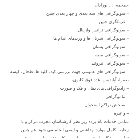
جمجمه، … نوزادان
– سونوگرافی های سه بعدی و چهار بعدی جنین
– غربالگری جنین
– سونوگرافی ترانس واژینال
– سونوگرافی شریان ها و وریدهای اندام ها
– سونوگرافی پستان
– سونوگرافی بیضه
– سونوگرافی تیروئید
– سونوگرافی های عمومی جهت بررسی کبد، کلیه ها، طحال، کیسه
صفرا، آپاندیس، غدد فوق کلیوی، …
– رادیوگرافی های دهان و فک و صورت
– ماموگرافی
– سنجش تراکم استخوان
– و غیره
تمامی خدمات نام برده زیر نظر کارشناسان مجرب مرکز و با
رعایت کامل موارد بهداشتی و ایمنی انجام می شود. هم چنین