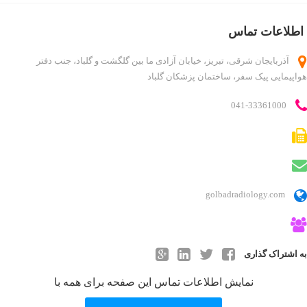
دایرکتوری کاربر
اطلاعات تماس
درباره ما
روانشناسان و روانپزشکان
آذربایجان شرقی، تبریز، خیابان آزادی ما بین گلگشت و گلباد، جنب دفتر
هواپیمایی پیک سفر، ساختمان پزشکان گلباد
لیست قیمت ها
مطالب
041-33361000
ناحیه کاربری
ورود اعضا
golbadradiology.com
به اشتراک گذاری
نمایش اطلاعات تماس این صفحه برای همه با