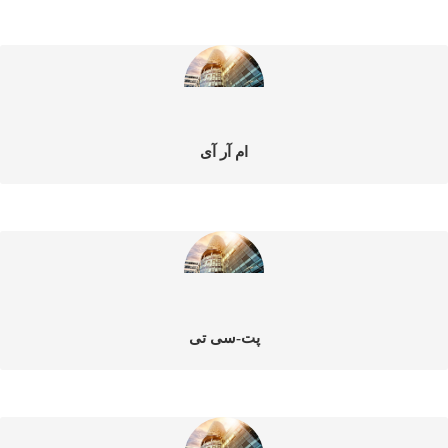
ام آر آی
پت-سی تی