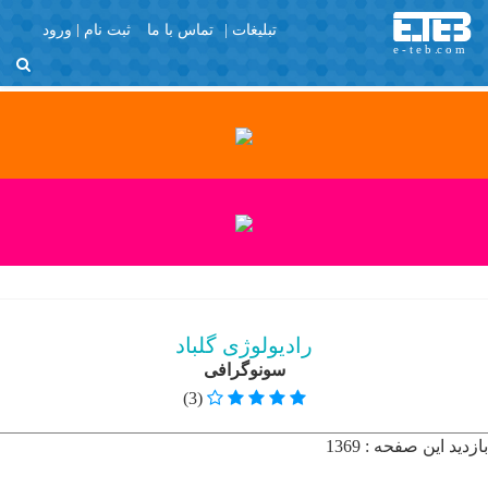
تبلیغات |
تماس با ما
ثبت نام
ورود
منو
X
Join Us
Member Login
آزمایشگاه و مراکز
تصویربرداری
با تشکر
برگه نمونه
پرسش و پاسخ
رادیولوژی گلباد
پروفایل عمومی
سونوگرافی
تبلیغات
(3)
تماس با ما
بازدید این صفحه : 1369
ثبت نام
خانه