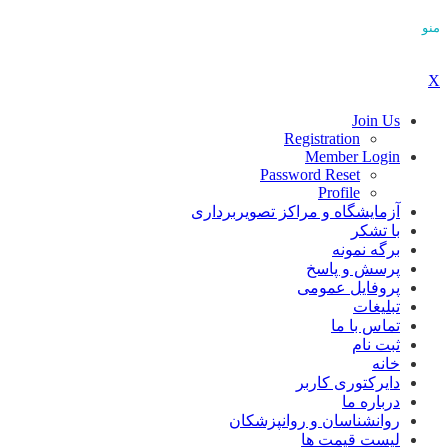
منو
X
Join Us
Registration
Member Login
Password Reset
Profile
آزمایشگاه و مراکز تصویربرداری
با تشکر
برگه نمونه
پرسش و پاسخ
پروفایل عمومی
تبلیغات
تماس با ما
ثبت نام
خانه
دایرکتوری کاربر
درباره ما
روانشناسان و روانپزشکان
لیست قیمت ها