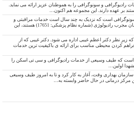
ت رادیوگرافی و سونوگرافی را به هموطنان عزیز ارائه می نماید.
 سونوگرافی است که نزدیک به چند سال است خدمات مراقبتی و
تشخیصی متعددی را به هموطنان عزیز ارائه می کند. دکتر رشید ذبیحی میلانی که از متخصصان مجرب رادیولوژی (شماره نظام پزشکی: 17651) هستند، این
 زیر نظر دکتر اعظم غیبی اداره می شود. دکتر غیبی که از
1215) هستند این مجموعه را با هدف فراهم کردن محیطی مناسب برای ارائه ی باکیفیت ترین خدمات
ه است که طیف وسیعی از خدمات رادیوگرافی و سی تی اسکن را
لشهدا اولین…
ل 1359 و بعد از اخذ مجوز رسمی از سازمان بهداری وقت، آغاز به کار کرد و تا به امروز طیف وسیعی
ن مرکز درمانی در حال حاضر وابسته به…