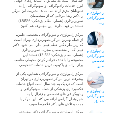
چند سال است که مطابق با استانداردهای جهانی
انواع خدمات رادیوگرافی و سونوگرافی را به
هموطنان عزیز ارائه می نماید. مدیریت این مرکز
رادیولوژی و
را دکتر رضا مردانی که از متخصصان
سونوگرافی
تصویربرداری (شماره نظام پزشکی: 138536)
رسا
هستند بر عهده دارند. این مجموعه هم اکنون…
مرکز رادیولوژی و سونوگرافی تخصصی طنین،
از جمله بهترین مراکز تصویربرداری تهران است
که زیر نظر دکتر اعظم غیبی اداره می شود. دکتر
غیبی که از متخصصان مجرب تصویربرداری
رادیولوژی و
(شماره نظام پزشکی: 121562) هستند این
سونوگرافی
مجموعه را با هدف فراهم کردن محیطی مناسب
تخصصی
برای ارائه ی باکیفیت ترین خدمات تشخیصی…
طنین
مرکز رادیولوژی و سونوگرافی شقایق، یکی از
پیشرفته ترین مراکز تصویربرداری در تهران
است که نزدیک به چند سال است انواع خدمات
عکسبرداری پزشکی از جمله سونوگرافی و
رادیولوژی و
رادیوگرافی های تخصصی و ژنرال را به
سونوگرافی
شهروندان گرامی ارائه می کند. این مرکز با
شقایق
همت و تلاش های دکتر غلامرضا سیف…
مرکز رادیولوژی و سونوگرافی دکتر محمدی،