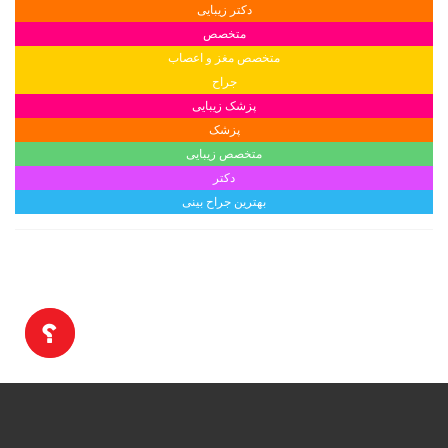
دکتر زیبایی
متخصص
متخصص مغز و اعصاب
جراح
پزشک زیبایی
پزشک
متخصص زیبایی
دکتر
بهترین جراح بینی
E-Teb.com © Copyright 2016
آزمایشگاه ها. تمامی حقوق محفوظ است.