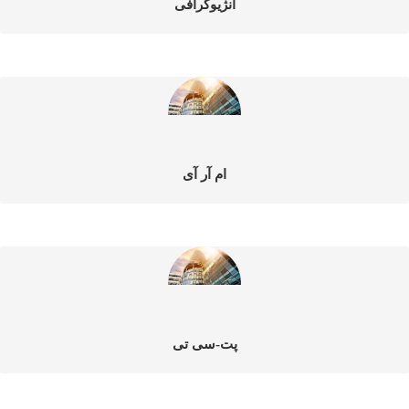
آنژیوگرافی
ام آر آی
پت-سی تی