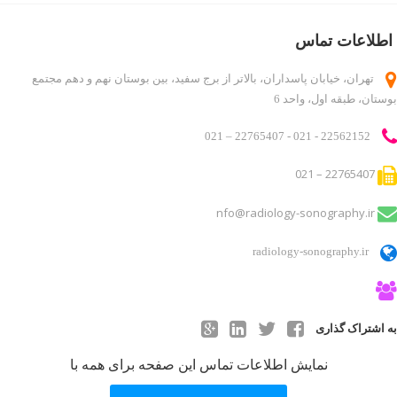
دایرکتوری کاربر
اطلاعات تماس
درباره ما
روانشناسان و روانپزشکان
تهران، خیابان پاسداران، بالاتر از برج سفید، بین بوستان نهم و دهم مجتمع
بوستان، طبقه اول، واحد 6
لیست قیمت ها
مطالب
22562152 - 021 - 22765407 – 021
ناحیه کاربری
22765407 – 021
ورود اعضا
nfo@radiology-sonography.ir
radiology-sonography.ir
به اشتراک گذاری
نمایش اطلاعات تماس این صفحه برای همه با