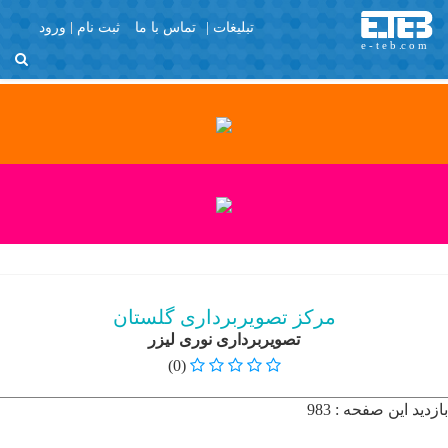
تبلیغات |
تماس با ما
ثبت نام
ورود
منو
X
Join Us
Member Login
آزمایشگاه و مراکز
تصویربرداری
با تشکر
برگه نمونه
پرسش و پاسخ
مرکز تصویربرداری گلستان
پروفایل عمومی
تصویربرداری نوری لیزر
تبلیغات
(0)
تماس با ما
بازدید این صفحه : 983
ثبت نام
خانه