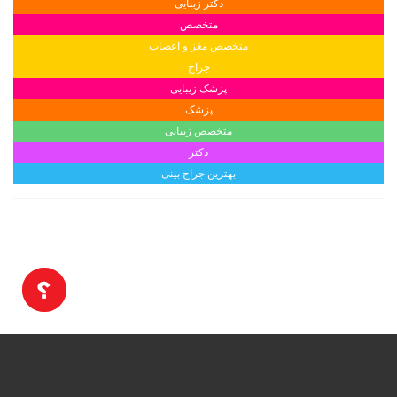
دکتر زیبایی
متخصص
متخصص مغز و اعصاب
جراح
پزشک زیبایی
پزشک
متخصص زیبایی
دکتر
بهترین جراح بینی
E-Teb.com © Copyright 2016
آزمایشگاه ها. تمامی حقوق محفوظ است.