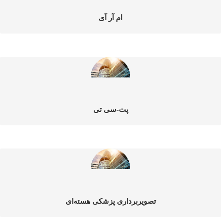
ام آر آی
پت-سی تی
تصویربرداری پزشکی هسته‌ای