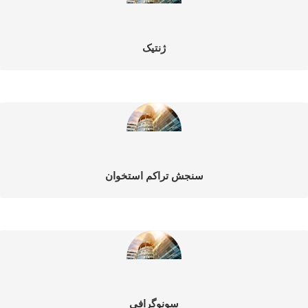
ژنتیک
سنجش تراکم استخوان
سونوگرافی